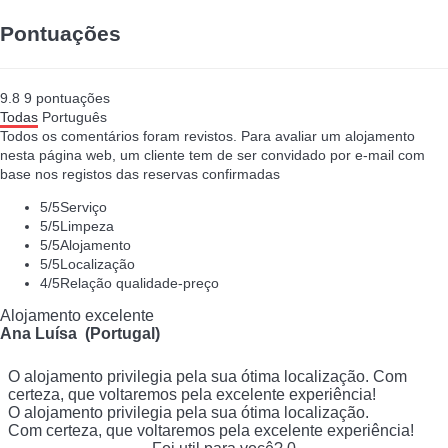
Pontuações
9.8
9
pontuações
Todas
Português
Todos os comentários foram revistos. Para avaliar um alojamento
nesta página web, um cliente tem de ser convidado por e-mail com
base nos registos das reservas confirmadas
5
/5
Serviço
5
/5
Limpeza
5
/5
Alojamento
5
/5
Localização
4
/5
Relação qualidade-preço
Alojamento excelente
Ana Luísa (Portugal)
O alojamento privilegia pela sua ótima localização. Com
certeza, que voltaremos pela excelente experiência!
O alojamento privilegia pela sua ótima localização.
Com certeza, que voltaremos pela excelente experiência!