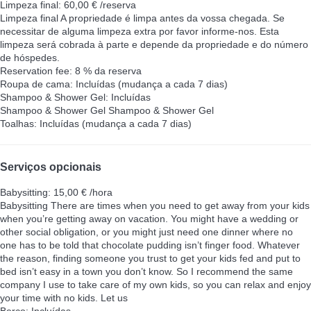
Limpeza final: 60,00 € /reserva
Limpeza final
A propriedade é limpa antes da vossa chegada. Se
necessitar de alguma limpeza extra por favor informe-nos. Esta
limpeza será cobrada à parte e depende da propriedade e do número
de hóspedes.
Reservation fee: 8 % da reserva
Roupa de cama: Incluídas (mudança a cada 7 dias)
Shampoo & Shower Gel: Incluídas
Shampoo & Shower Gel
Shampoo & Shower Gel
Toalhas: Incluídas (mudança a cada 7 dias)
Serviços opcionais
Babysitting: 15,00 € /hora
Babysitting
There are times when you need to get away from your kids
when you’re getting away on vacation. You might have a wedding or
other social obligation, or you might just need one dinner where no
one has to be told that chocolate pudding isn’t finger food. Whatever
the reason, finding someone you trust to get your kids fed and put to
bed isn’t easy in a town you don’t know. So I recommend the same
company I use to take care of my own kids, so you can relax and enjoy
your time with no kids. Let us
Berço: Incluídas