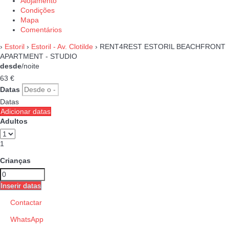
Alojamento
Condições
Mapa
Comentários
›
Estoril
›
Estoril - Av. Clotilde
› RENT4REST ESTORIL BEACHFRONT
APARTMENT - STUDIO
desde
/noite
63
€
Datas
Datas
Adicionar datas
Adultos
1
Crianças
Inserir datas
Contactar
WhatsApp