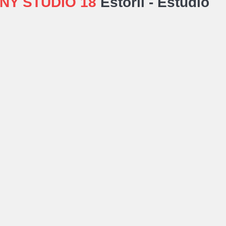
NY STUDIO 18
Estoril -
Estúdio