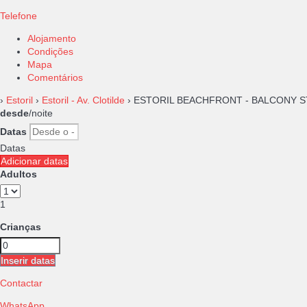
Telefone
Alojamento
Condições
Mapa
Comentários
›
Estoril
›
Estoril - Av. Clotilde
› ESTORIL BEACHFRONT - BALCONY S
desde
/noite
Datas
Datas
Adicionar datas
Adultos
1
Crianças
Inserir datas
Contactar
WhatsApp