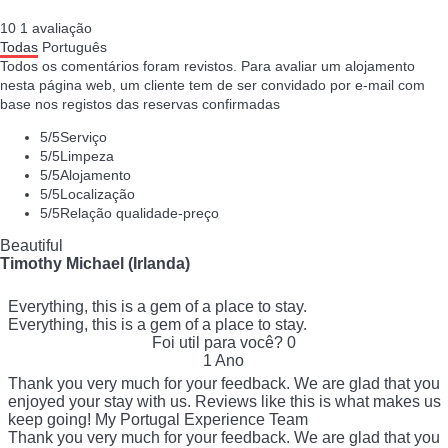
10
1
avaliação
Todas
Português
Todos os comentários foram revistos. Para avaliar um alojamento
nesta página web, um cliente tem de ser convidado por e-mail com
base nos registos das reservas confirmadas
5
/5
Serviço
5
/5
Limpeza
5
/5
Alojamento
5
/5
Localização
5
/5
Relação qualidade-preço
Beautiful
Timothy Michael (Irlanda)
Everything, this is a gem of a place to stay.
Everything, this is a gem of a place to stay.
Foi util para você?
0
1 Ano
Thank you very much for your feedback. We are glad that you
enjoyed your stay with us. Reviews like this is what makes us
keep going! My Portugal Experience Team
Thank you very much for your feedback. We are glad that you