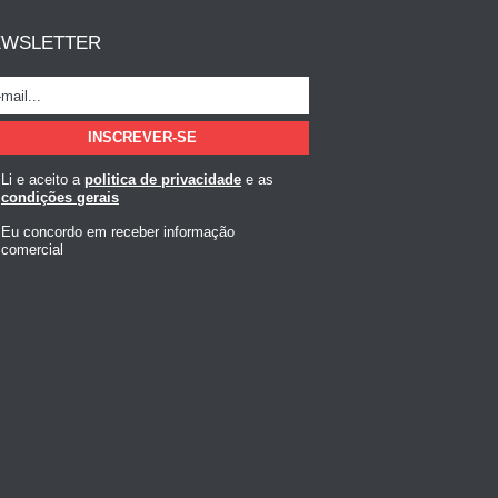
EWSLETTER
Li e aceito a
politica de privacidade
e as
condições gerais
Eu concordo em receber informação
comercial