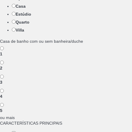
Casa
Estúdio
Quarto
Villa
Casa de banho com ou sem banheira/duche
1
2
3
4
5
ou mais
CARACTERÍSTICAS PRINCIPAIS