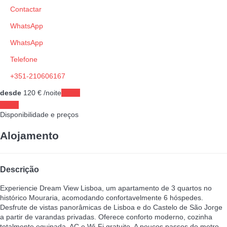
Contactar
WhatsApp
WhatsApp
Telefone
+351-210606167
desde
120
€
/noite
Datas
Datas
Disponibilidade e preços
Alojamento
Descrição
Experiencie Dream View Lisboa, um apartamento de 3 quartos no
histórico Mouraria, acomodando confortavelmente 6 hóspedes.
Desfrute de vistas panorâmicas de Lisboa e do Castelo de São Jorge
a partir de varandas privadas. Oferece conforto moderno, cozinha
totalmente equipada, AC e Wi-Fi gratuito. A poucos passos do metro,