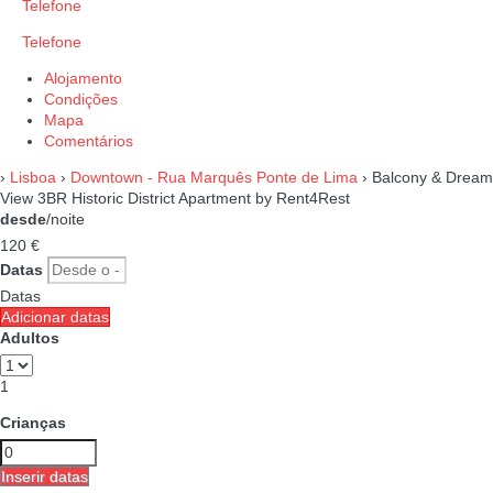
Telefone
Telefone
Alojamento
Condições
Mapa
Comentários
›
Lisboa
›
Downtown - Rua Marquês Ponte de Lima
› Balcony & Dream
View 3BR Historic District Apartment by Rent4Rest
desde
/noite
120
€
Datas
Datas
Adicionar datas
Adultos
1
Crianças
Inserir datas