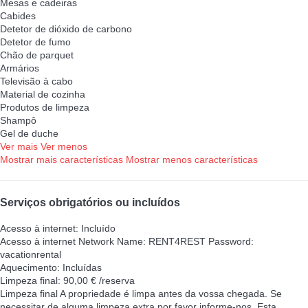
Mesas e cadeiras
Cabides
Detetor de dióxido de carbono
Detetor de fumo
Chão de parquet
Armários
Televisão à cabo
Material de cozinha
Produtos de limpeza
Shampô
Gel de duche
Ver mais
Ver menos
Mostrar mais características
Mostrar menos características
Serviços obrigatórios ou incluídos
Acesso à internet: Incluído
Acesso à internet
Network Name: RENT4REST Password:
vacationrental
Aquecimento: Incluídas
Limpeza final: 90,00 € /reserva
Limpeza final
A propriedade é limpa antes da vossa chegada. Se
necessitar de alguma limpeza extra por favor informe-nos. Esta