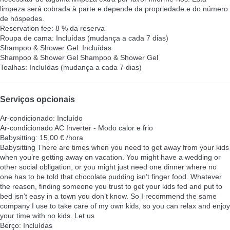
limpeza será cobrada à parte e depende da propriedade e do número
de hóspedes.
Reservation fee: 8 % da reserva
Roupa de cama: Incluídas (mudança a cada 7 dias)
Shampoo & Shower Gel: Incluídas
Shampoo & Shower Gel
Shampoo & Shower Gel
Toalhas: Incluídas (mudança a cada 7 dias)
Serviços opcionais
Ar-condicionado: Incluído
Ar-condicionado
AC Inverter - Modo calor e frio
Babysitting: 15,00 € /hora
Babysitting
There are times when you need to get away from your kids
when you’re getting away on vacation. You might have a wedding or
other social obligation, or you might just need one dinner where no
one has to be told that chocolate pudding isn’t finger food. Whatever
the reason, finding someone you trust to get your kids fed and put to
bed isn’t easy in a town you don’t know. So I recommend the same
company I use to take care of my own kids, so you can relax and enjoy
your time with no kids. Let us
Berço: Incluídas